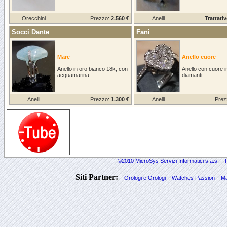
Orecchini
Prezzo:
2.560 €
Anelli
Trattativ
Socci Dante
Fani
Mare
Anello cuore
Anello in oro bianco 18k, con
Anello con cuore i
acquamarina ...
diamanti ...
Anelli
Prezzo:
1.300 €
Anelli
Prez
©2010 MicroSys Servizi Informatici s.a.s. - Tut
Siti Partner:
Orologi e Orologi
Watches Passion
Ma